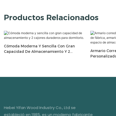
Productos Relacionados
Cómoda Moderna Y Sencilla Con Gran
Armario Corr
Capacidad De Almacenamiento Y 2
Personalizado
Cajones Duraderos Para Dormitorio.
Bisagras Y Es
De Almacena
Hebei Yifan Wood Industry Co., Ltd se
estableció en 1985, es un moderno fabricante