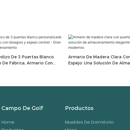
edizo De 3 Puertas Blanco
Armario De Madera Clara Co
 De Fábrica, Armario Con
Espejo: Una Solución De Alm
pejo Central - Gran Espacio
Elegante Para Dormitorios 
miento
Campo De Golf
Productos
Home
Muebles De Dormitorio
Productos
Mesa