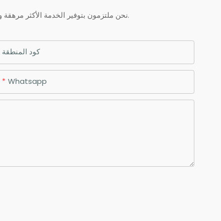
نحن ملتزمون بتوفير الخدمة الأكثر مرهقة والجودة والقيمة الممتازة لكل عميل يقوم بشراء منتجاتنا. إذا كان لديك أي أسئلة حول طلبك ، فلا تتردد في الاتصال بنا.
كود المنطقة
Whatsapp