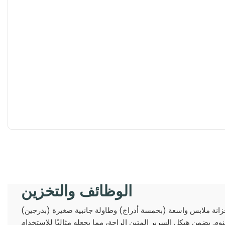
الوظائف والتخزين
انة ملابس واسعة (بخمسة أدراج) وطاولة جانبية صغيرة (بدرجين)
. يضمن هيكل السرير المتين الراحة، مما يجعله مثاليًا للاستخدام