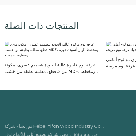
المنتجات ذات الصلة
ح أمامي LED: تصميم
غرفة نوم فاخرة عالية الجودة بتصميم عصري، مكونة
 غرفة نوم مريحة
من 5 قطع، مطلية بطبقة من خشب MDF، ومخطط
ألوان أسود-ذهبي، وخطوط عمودية
تم إنشاء شركة Hebei Yifan Wood Industry Co. ،
Ltd في عام 1985 ، وهي شركة تصنيع أثاث للألواح