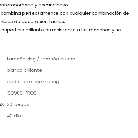
 contemporáneo y escandinavo.
nco combina perfectamente con cualquier combinación de
mbios de decoración fáciles.
la superficie brillante es resistente a las manchas y se
tamaño king / tamaño queen
blanco brillante
ciudad de shijiazhuang
ISO9001 /ROSH
o:
30 juegos
40 días