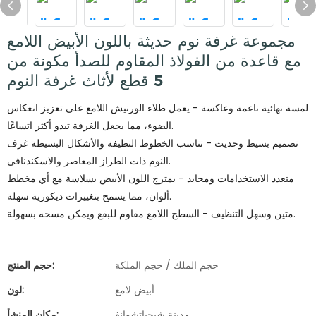
مجموعة غرفة نوم حديثة باللون الأبيض اللامع
مع قاعدة من الفولاذ المقاوم للصدأ مكونة من
5 قطع لأثاث غرفة النوم
لمسة نهائية ناعمة وعاكسة - يعمل طلاء الورنيش اللامع على تعزيز انعكاس
الضوء، مما يجعل الغرفة تبدو أكثر اتساعًا.
تصميم بسيط وحديث - تناسب الخطوط النظيفة والأشكال البسيطة غرف
النوم ذات الطراز المعاصر والاسكندنافي.
متعدد الاستخدامات ومحايد - يمتزج اللون الأبيض بسلاسة مع أي مخطط
ألوان، مما يسمح بتغييرات ديكورية سهلة.
متين وسهل التنظيف - السطح اللامع مقاوم للبقع ويمكن مسحه بسهولة.
حجم الملك / حجم الملكة
حجم المنتج:
أبيض لامع
لون:
مدينة شيجياتشوانغ
مكان المنشأ: