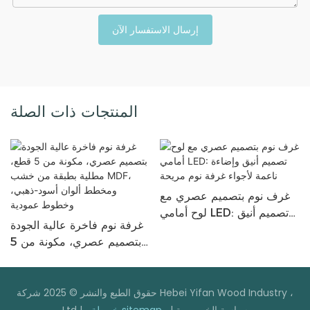
إرسال الاستفسار الآن
المنتجات ذات الصلة
غرف نوم بتصميم عصري مع
لوح أمامي LED: تصميم أنيق
غرفة نوم فاخرة عالية الجودة
وإضاءة ناعمة لأجواء غرفة نوم
بتصميم عصري، مكونة من 5
مريحة
قطع، مطلية بطبقة من خشب
MDF، ومخطط ألوان أسود-
ذهبي، وخطوط عمودية
حقوق الطبع والنشر © 2025 شركة Hebei Yifan Wood Industry ،
سياسة الخصوصية
|
خريطة sitemap
Ltd |