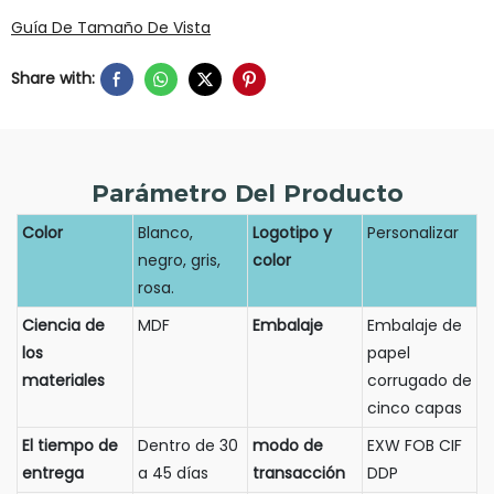
Guía De Tamaño De Vista
Share with:
Parámetro Del Producto
Color
Blanco,
Logotipo y
Personalizar
negro, gris,
color
rosa.
Ciencia de
MDF
Embalaje
Embalaje de
los
papel
materiales
corrugado de
cinco capas
El tiempo de
Dentro de 30
modo de
EXW FOB CIF
entrega
a 45 días
transacción
DDP